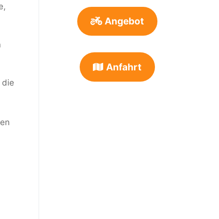
e,
Angebot
n
Anfahrt
 die
ten