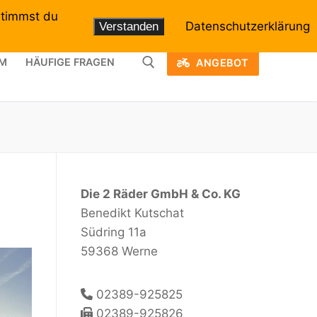
stimmst du
Datenschutzerklärung
Verstanden
M
HÄUFIGE FRAGEN
ANGEBOT
 nach:
Die 2 Räder GmbH & Co. KG
Benedikt Kutschat
Südring 11a
59368 Werne
02389-925825
02389-925826