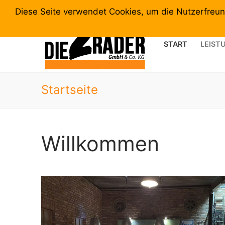
Zum
02389-925825 |
INFO@DIE2RAEDER.DE |
SÜDRING 
Diese Seite verwendet Cookies, um die Nutzerfreun
Inhalt
springen
START
LEIST
Startseite
Willkommen